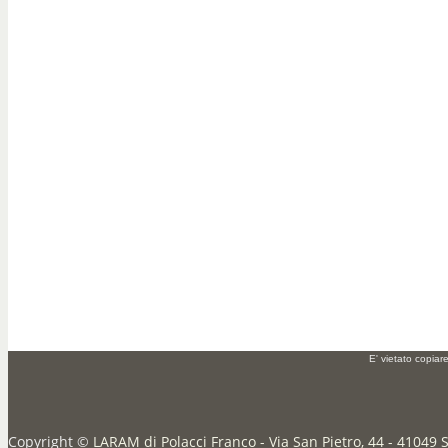
E' vietato copiar
Copyright ©
LARAM di Polacci Franco - Via San Pietro, 44 - 41049 