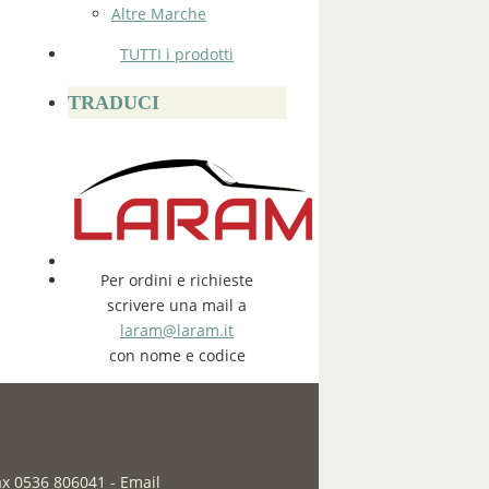
Altre Marche
TUTTI i prodotti
TRADUCI
Per ordini e richieste
scrivere una mail a
laram@laram.it
con nome e codice
fax 0536 806041
-
Email