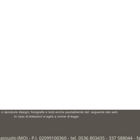
e o riprodurre disegni, fotografie e testi anche parzialmente del seguente sito web.
In caso di imitazioni si agirà a norme di legge.
Sassuolo (MO) - P.I. 02099100360 - tel. 0536 803435 - 337 588044 - 