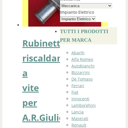
Impianto Elettrico
TUTTI I PRODOTTI
Rubinetto
PER MARCA
Abarth
riscaldamento
Alfa Romeo
Autobianchi
a
Bizzarrini
De Tomaso
vite
Ferrari
Fiat
Innocenti
per
Lamborghini
Lancia
A.R.Giulietta-
Maserati
Renault