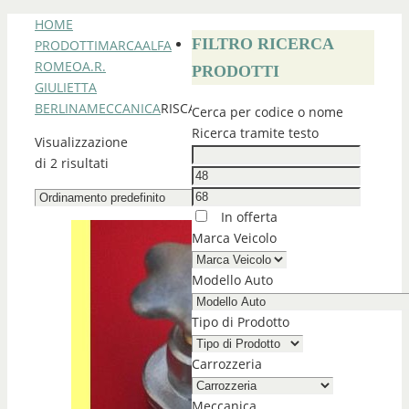
HOME
FILTRO RICERCA
PRODOTTI
MARCA
ALFA
ROMEO
A.R.
PRODOTTI
GIULIETTA
BERLINA
MECCANICA
RISCALDAMENTO
Cerca per codice o nome
Ricerca tramite testo
Visualizzazione
di 2 risultati
In offerta
Marca Veicolo
Modello Auto
Tipo di Prodotto
Carrozzeria
Meccanica