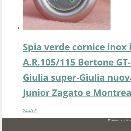
Spia verde cornice inox 
A.R.105/115 Bertone GT-
Giulia super-Giulia nuov
Junior Zagato e Montrea
24,40
€
E' vietato copiar