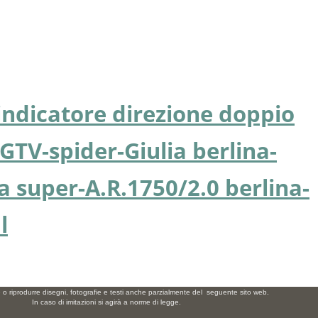
indicatore direzione doppio
GTV-spider-Giulia berlina-
a super-A.R.1750/2.0 berlina-
l
e o riprodurre disegni, fotografie e testi anche parzialmente del seguente sito web.
In caso di imitazioni si agirà a norme di legge.