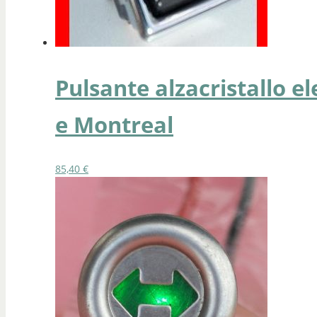
Pulsante alzacristallo el
e Montreal
85,40
€