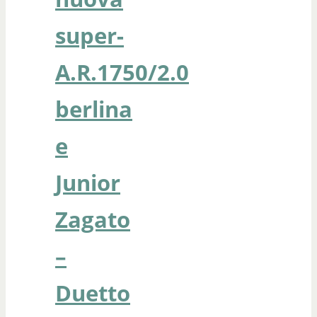
super-
A.R.1750/2.0
berlina
e
Junior
Zagato
–
Duetto