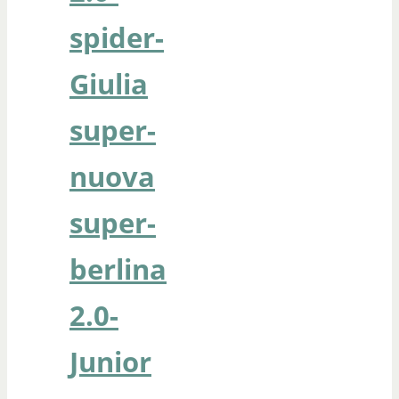
spider-
Giulia
super-
nuova
super-
berlina
2.0-
Junior