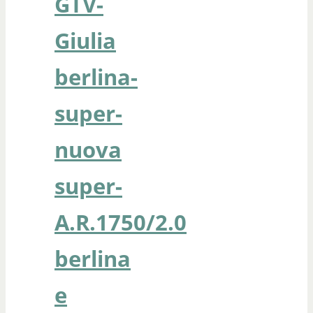
GTV-
Giulia
berlina-
super-
nuova
super-
A.R.1750/2.0
berlina
e