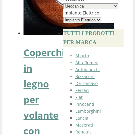
Impianto Elettrico
TUTTI I PRODOTTI
PER MARCA
Coperchio
Abarth
Alfa Romeo
in
Autobianchi
Bizzarrini
legno
De Tomaso
Ferrari
per
Fiat
Innocenti
Lamborghini
volante
Lancia
Maserati
con
Renault