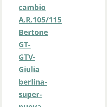
cambio
A.R.105/115
Bertone
GT-
GTV-
Giulia
berlina-
super-
nuova