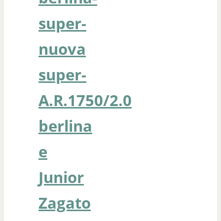
super-
nuova
super-
A.R.1750/2.0
berlina
e
Junior
Zagato