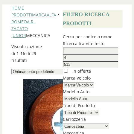
HOME
FILTRO RICERCA
PRODOTTI
MARCA
ALFA
ROMEO
A.R.
PRODOTTI
ZAGATO
JUNIOR
MECCANICA
Cerca per codice o nome
Ricerca tramite testo
Visualizzazione
di 1-16 di 29
risultati
In offerta
Marca Veicolo
Modello Auto
Tipo di Prodotto
Carrozzeria
Meccanica