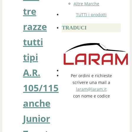
Altre Marche
tre
TUTTI i prodotti
razze
TRADUCI
tutti
tipi
A.R.
Per ordini e richieste
scrivere una mail a
105/115
laram@laram.it
con nome e codice
anche
Junior