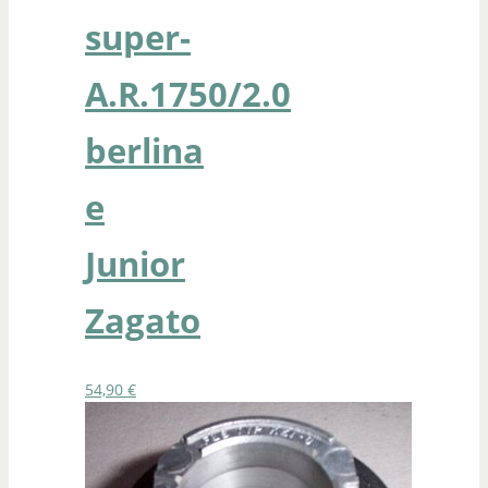
super-
A.R.1750/2.0
berlina
e
Junior
Zagato
54,90
€