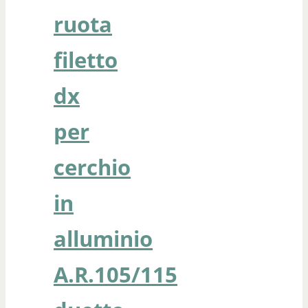
ruota
filetto
dx
per
cerchio
in
alluminio
A.R.105/115