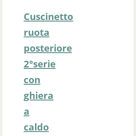
Cuscinetto
ruota
posteriore
2°serie
con
ghiera
a
caldo