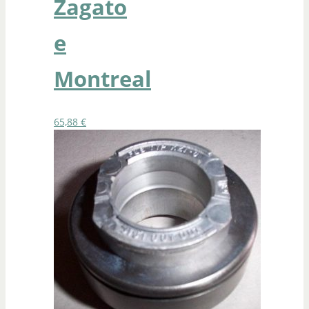
Zagato
e
Montreal
65,88
€