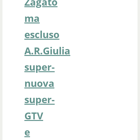
Zagato
ma
escluso
A.R.Giulia
super-
nuova
super-
GTV
e