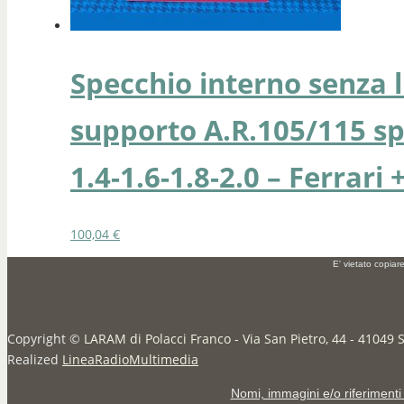
Specchio interno senza l
supporto A.R.105/115 spi
1.4-1.6-1.8-2.0 – Ferrari 
100,04
€
E' vietato copiar
Copyright ©
LARAM di Polacci Franco - Via San Pietro, 44 - 41049 
Realized
LineaRadioMultimedia
Nomi, immagini e/o riferimenti 