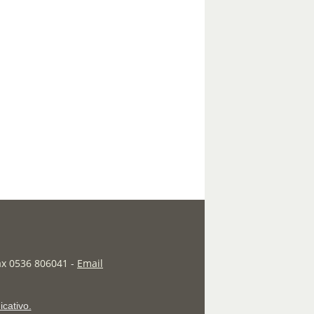
fax 0536 806041
-
Email
icativo.