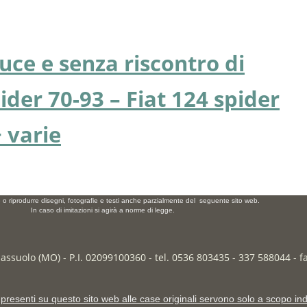
uce e senza riscontro di
der 70-93 – Fiat 124 spider
+ varie
e o riprodurre disegni, fotografie e testi anche parzialmente del seguente sito web.
In caso di imitazioni si agirà a norme di legge.
Sassuolo (MO) - P.I. 02099100360 - tel. 0536 803435 - 337 588044 - 
presenti su questo sito web alle case originali servono solo a scopo ind