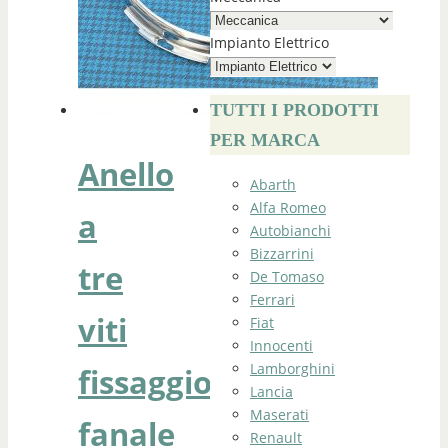
Impianto Elettrico
TUTTI I PRODOTTI
PER MARCA
Anello
Abarth
Alfa Romeo
a
Autobianchi
Bizzarrini
tre
De Tomaso
Ferrari
viti
Fiat
Innocenti
Lamborghini
fissaggio
Lancia
Maserati
fanale
Renault