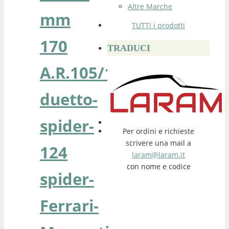
Altre Marche
mm
TUTTI i prodotti
170
TRADUCI
A.R.105/115
duetto-
spider-
Per ordini e richieste
scrivere una mail a
124
laram@laram.it
con nome e codice
spider-
Ferrari-