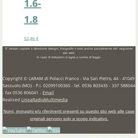
1.6-
1.8
52,46
€
E' vietato copiare o riprodurre disegni, fotografie e testi anche parzialmente del seguente
sito web.
In caso di imitazioni si agirà a norme di legge.
Copyright ©
LARAM di Polacci Franco - Via San Pietro, 44 - 41049
Sassuolo (MO) - P.I. 02099100360 - tel. 0536 803435 - 337 588044
- fax 0536 806041
-
Email
Realized
LineaRadioMultimedia
Nomi, immagini e/o riferimenti presenti su questo sito web alle case
originali servono solo a scopo indicativo.
Powered by
Tempera
&
WordPress.