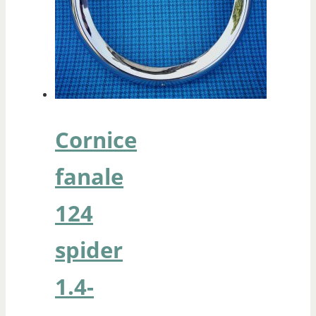
Cornice
fanale
124
spider
1.4-