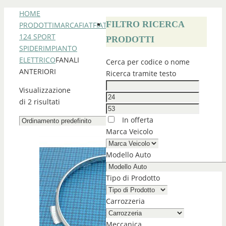
HOME
FILTRO RICERCA
PRODOTTI
MARCA
FIAT
FIAT
124 SPORT
PRODOTTI
SPIDER
IMPIANTO
ELETTRICO
FANALI
Cerca per codice o nome
ANTERIORI
Ricerca tramite testo
Visualizzazione
di 2 risultati
In offerta
Marca Veicolo
Modello Auto
Tipo di Prodotto
Carrozzeria
Meccanica