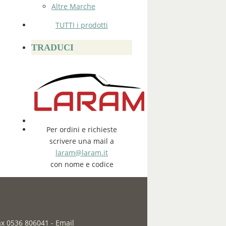
Altre Marche
TUTTI i prodotti
TRADUCI
Per ordini e richieste
scrivere una mail a
laram@laram.it
con nome e codice
fax 0536 806041
-
Email