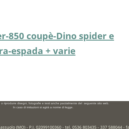
er-850 coupè-Dino spider e
a-espada + varie
e o riprodurre disegni, fotografie e testi anche parzialmente del seguente sito web.
In caso di imitazioni si agirà a norme di legge.
Sassuolo (MO) - P.I. 02099100360 - tel. 0536 803435 - 337 588044 - 