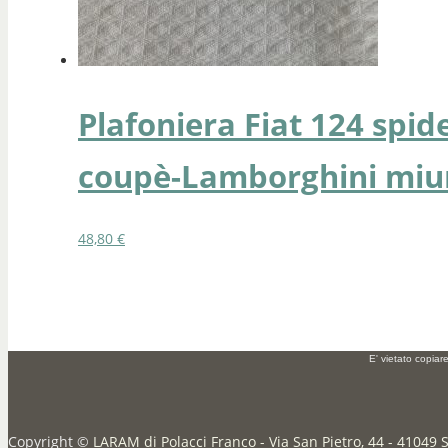
Plafoniera Fiat 124 spid
coupè-Lamborghini miur
48,80
€
E' vietato copiar
Copyright ©
LARAM di Polacci Franco - Via San Pietro, 44 - 41049 