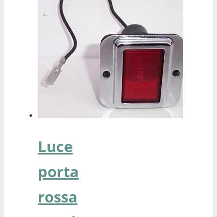
Luce
porta
rossa