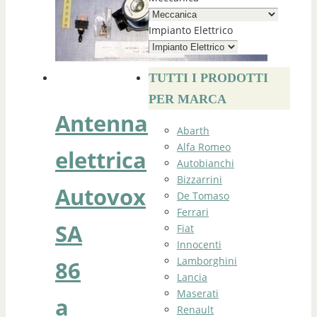
Impianto Elettrico
TUTTI I PRODOTTI
PER MARCA
Antenna
Abarth
Alfa Romeo
elettrica
Autobianchi
Bizzarrini
Autovox
De Tomaso
Ferrari
SA
Fiat
Innocenti
Lamborghini
86
Lancia
Maserati
a
Renault