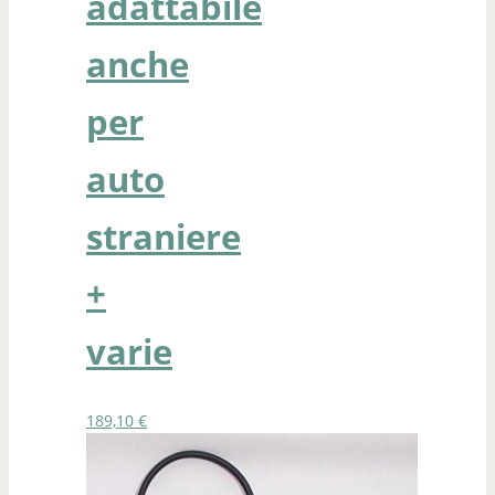
adattabile
anche
per
auto
straniere
+
varie
189,10
€