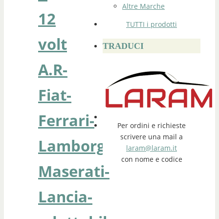
Altre Marche
12
TUTTI i prodotti
volt
TRADUCI
A.R-
Fiat-
Ferrari-
Per ordini e richieste
scrivere una mail a
Lamborghini-
laram@laram.it
con nome e codice
Maserati-
Lancia-