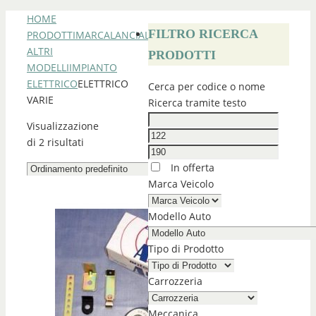
HOME
FILTRO RICERCA
PRODOTTI
MARCA
LANCIA
LANCIA
ALTRI
PRODOTTI
MODELLI
IMPIANTO
ELETTRICO
ELETTRICO
Cerca per codice o nome
VARIE
Ricerca tramite testo
Visualizzazione
di 2 risultati
In offerta
Marca Veicolo
Modello Auto
Tipo di Prodotto
Carrozzeria
Meccanica