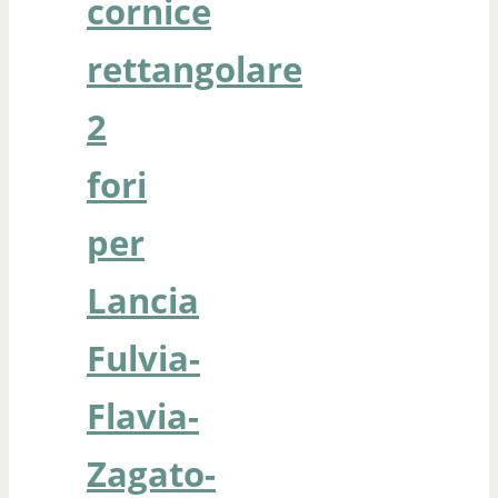
cornice
rettangolare
2
fori
per
Lancia
Fulvia-
Flavia-
Zagato-