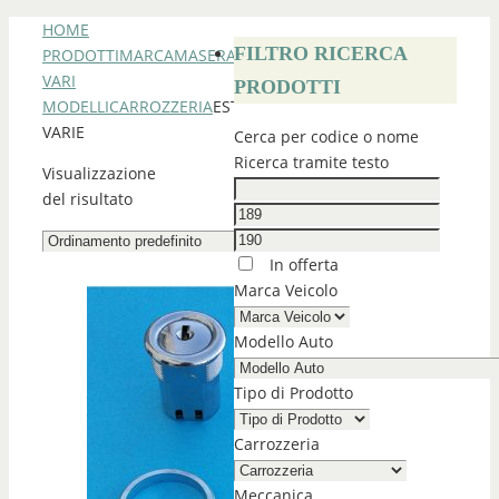
HOME
FILTRO RICERCA
PRODOTTI
MARCA
MASERATI
MASERATI
VARI
PRODOTTI
MODELLI
CARROZZERIA
ESTERNI
VARIE
Cerca per codice o nome
Ricerca tramite testo
Visualizzazione
del risultato
In offerta
Marca Veicolo
Modello Auto
Tipo di Prodotto
Carrozzeria
Meccanica