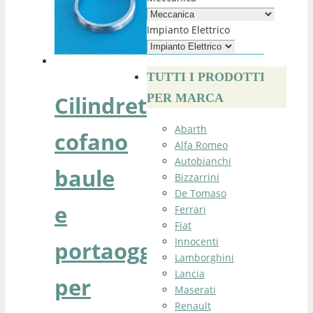
Impianto Elettrico
TUTTI I PRODOTTI
Cilindretto
PER MARCA
Abarth
cofano
Alfa Romeo
Autobianchi
baule
Bizzarrini
De Tomaso
e
Ferrari
Fiat
Innocenti
portaoggetti
Lamborghini
Lancia
per
Maserati
Renault