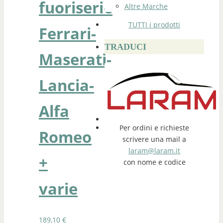
fuoriserie
Altre Marche
TUTTI i prodotti
Ferrari-
TRADUCI
Maserati-
Lancia-
Alfa
Per ordini e richieste
Romeo
scrivere una mail a
laram@laram.it
+
con nome e codice
varie
189,10
€