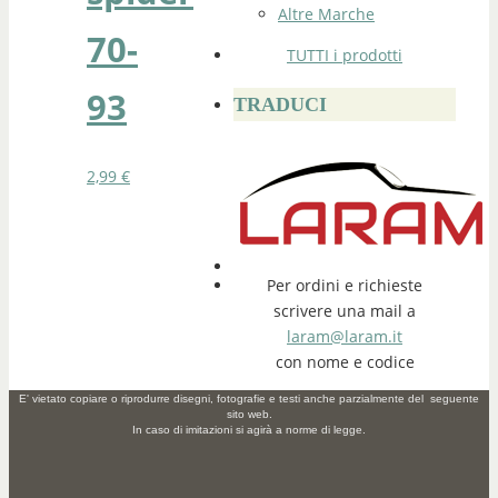
Altre Marche
70-
TUTTI i prodotti
93
TRADUCI
2,99
€
Per ordini e richieste
scrivere una mail a
laram@laram.it
con nome e codice
E' vietato copiare o riprodurre disegni, fotografie e testi anche parzialmente del seguente
sito web.
In caso di imitazioni si agirà a norme di legge.