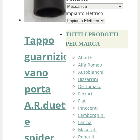
Impianto Elettrico
TUTTI I PRODOTTI
Tappo
PER MARCA
guarnizione
Abarth
Alfa Romeo
vano
Autobianchi
Bizzarrini
porta
De Tomaso
Ferrari
Fiat
A.R.duetto
Innocenti
Lamborghini
e
Lancia
Maserati
spider
Renault