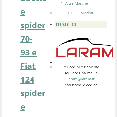
Altre Marche
e
TUTTI i prodotti
spider
TRADUCI
70-
93 e
Fiat
Per ordini e richieste
scrivere una mail a
124
laram@laram.it
con nome e codice
spider
e