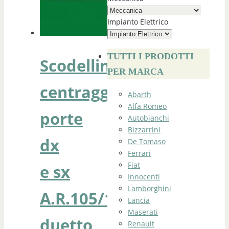
Impianto Elettrico
TUTTI I PRODOTTI
Scodellini
PER MARCA
centraggio
Abarth
Alfa Romeo
porte
Autobianchi
Bizzarrini
dx
De Tomaso
Ferrari
Fiat
e sx
Innocenti
Lamborghini
A.R.105/115
Lancia
Maserati
duetto
Renault