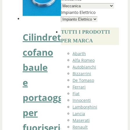
Impianto Elettrico
TUTTI I PRODOTTI
Cilindretto
PER MARCA
cofano
Abarth
Alfa Romeo
baule
Autobianchi
Bizzarrini
e
De Tomaso
Ferrari
Fiat
portaoggetti
Innocenti
Lamborghini
per
Lancia
Maserati
fuoriserie
Renault