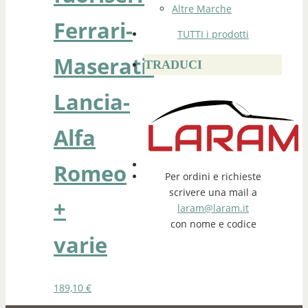
Altre Marche
Ferrari-
TUTTI i prodotti
Maserati-
TRADUCI
Lancia-
Alfa
Romeo
Per ordini e richieste
scrivere una mail a
+
laram@laram.it
con nome e codice
varie
189,10
€