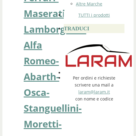
Altre Marche
Maserati-
TUTTI i prodotti
Lamborghini-
TRADUCI
Alfa
Romeo-
Abarth-
Per ordini e richieste
scrivere una mail a
Osca-
laram@laram.it
con nome e codice
Stanguellini-
Moretti-