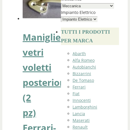
Impianto Elettrico
TUTTI I PRODOTTI
Maniglie
PER MARCA
vetri
Abarth
Alfa Romeo
voletti
Autobianchi
Bizzarrini
posteriori
De Tomaso
Ferrari
Fiat
(2
Innocenti
Lamborghini
pz)
Lancia
Maserati
Ferrari-
Renault