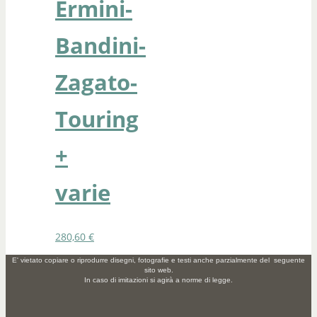
Ermini-
Bandini-
Zagato-
Touring
+
varie
280,60
€
E' vietato copiare o riprodurre disegni, fotografie e testi anche parzialmente del seguente
sito web.
In caso di imitazioni si agirà a norme di legge.