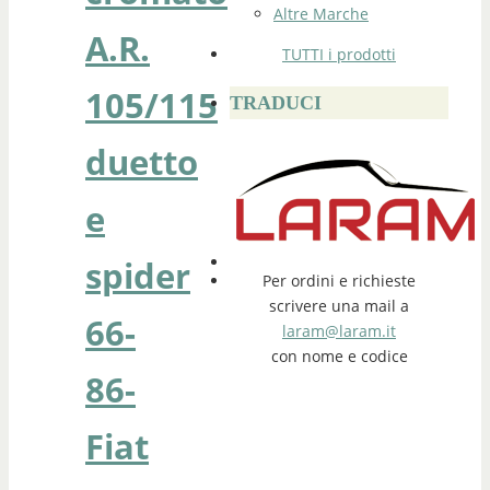
Altre Marche
A.R.
TUTTI i prodotti
105/115
TRADUCI
duetto
e
spider
Per ordini e richieste
scrivere una mail a
66-
laram@laram.it
con nome e codice
86-
Fiat