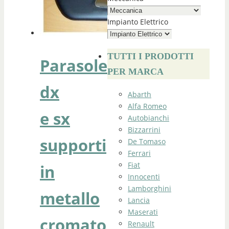
Impianto Elettrico
TUTTI I PRODOTTI
Parasole
PER MARCA
dx
Abarth
Alfa Romeo
e sx
Autobianchi
Bizzarrini
supporti
De Tomaso
Ferrari
Fiat
in
Innocenti
Lamborghini
metallo
Lancia
Maserati
cromato
Renault