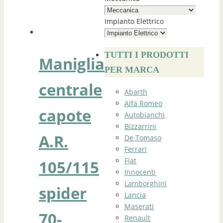
Impianto Elettrico
TUTTI I PRODOTTI
Maniglia
PER MARCA
centrale
Abarth
Alfa Romeo
capote
Autobianchi
Bizzarrini
A.R.
De Tomaso
Ferrari
Fiat
105/115
Innocenti
Lamborghini
spider
Lancia
Maserati
70-
Renault