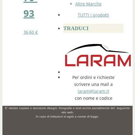
Altre Marche
93
TUTTI i prodotti
TRADUCI
36,60
€
Per ordini e richieste
scrivere una mail a
laram@laram.it
con nome e codice
E' vietato copiare o riprodurre disegni, fotografie e testi anche parzialmente del seguente
sito web.
In caso di imitazioni si agirà a norme di legge.