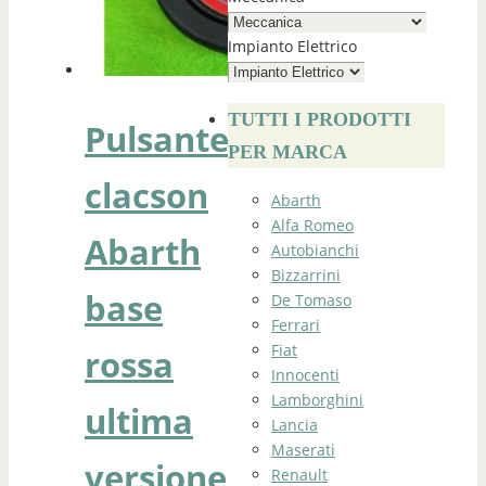
Impianto Elettrico
TUTTI I PRODOTTI
Pulsante
PER MARCA
clacson
Abarth
Alfa Romeo
Abarth
Autobianchi
Bizzarrini
base
De Tomaso
Ferrari
Fiat
rossa
Innocenti
Lamborghini
ultima
Lancia
Maserati
versione
Renault