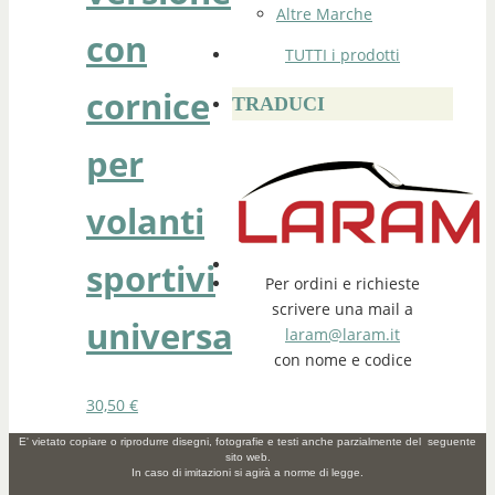
Altre Marche
con
TUTTI i prodotti
cornice
TRADUCI
per
volanti
sportivi
Per ordini e richieste
scrivere una mail a
universali
laram@laram.it
con nome e codice
30,50
€
E' vietato copiare o riprodurre disegni, fotografie e testi anche parzialmente del seguente
sito web.
In caso di imitazioni si agirà a norme di legge.