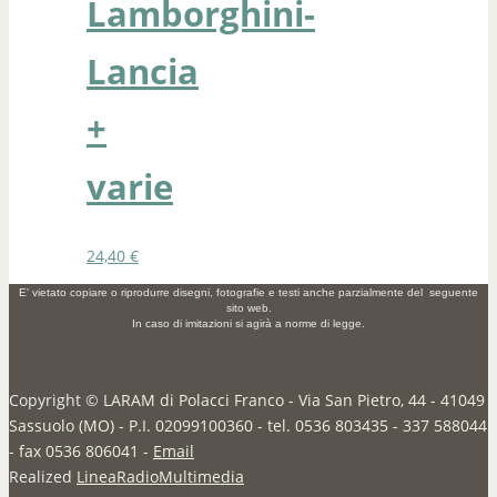
Lamborghini-
Lancia
+
varie
24,40
€
E' vietato copiare o riprodurre disegni, fotografie e testi anche parzialmente del seguente
sito web.
In caso di imitazioni si agirà a norme di legge.
Copyright ©
LARAM di Polacci Franco - Via San Pietro, 44 - 41049
Sassuolo (MO) - P.I. 02099100360 - tel. 0536 803435 - 337 588044
- fax 0536 806041
-
Email
Realized
LineaRadioMultimedia