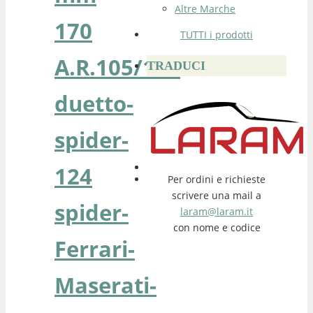
Altre Marche
170
TUTTI i prodotti
A.R.105/115
TRADUCI
duetto-
spider-
124
Per ordini e richieste
scrivere una mail a
spider-
laram@laram.it
con nome e codice
Ferrari-
Maserati-