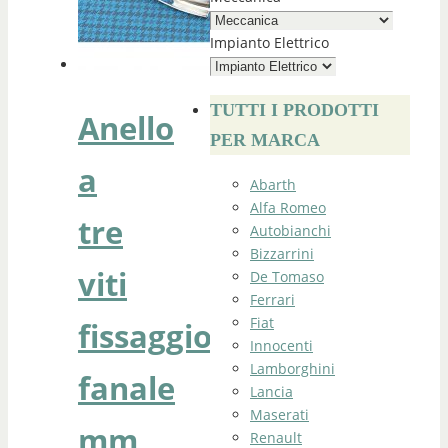
Impianto Elettrico
TUTTI I PRODOTTI
Anello
PER MARCA
a
Abarth
Alfa Romeo
tre
Autobianchi
Bizzarrini
viti
De Tomaso
Ferrari
Fiat
fissaggio
Innocenti
Lamborghini
fanale
Lancia
Maserati
mm
Renault