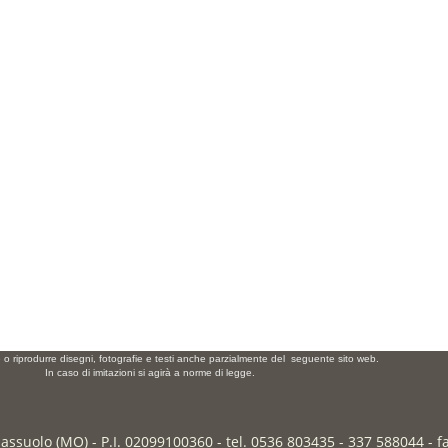
e o riprodurre disegni, fotografie e testi anche parzialmente del seguente sito web.
In caso di imitazioni si agirà a norme di legge.
Sassuolo (MO) - P.I. 02099100360 - tel. 0536 803435 - 337 588044 - 