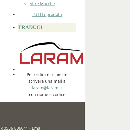
Altre Marche
TUTTI i prodotti
TRADUCI
Per ordini e richieste
scrivere una mail a
laram@laram.it
con nome e codice
fax 0536 806041
-
Email