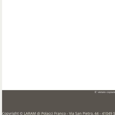
E' vietato copiar
Copyright ©
LARAM di Polacci Franco - Via San Pietro, 44 - 41049 