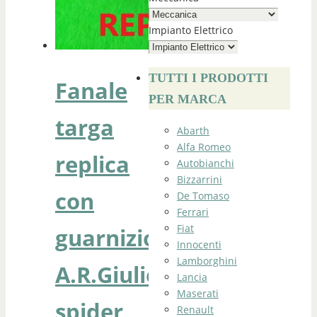
Impianto Elettrico
TUTTI I PRODOTTI
Fanale
PER MARCA
targa
Abarth
Alfa Romeo
replica
Autobianchi
Bizzarrini
con
De Tomaso
Ferrari
Fiat
guarnizione
Innocenti
Lamborghini
A.R.Giulietta
Lancia
Maserati
spider
Renault