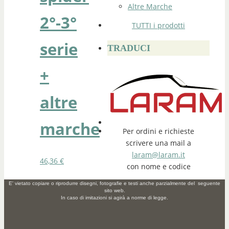
Altre Marche
2°-3°
TUTTI i prodotti
serie
TRADUCI
+
altre
marche
Per ordini e richieste
scrivere una mail a
laram@laram.it
46,36
€
con nome e codice
E' vietato copiare o riprodurre disegni, fotografie e testi anche parzialmente del seguente
sito web.
In caso di imitazioni si agirà a norme di legge.