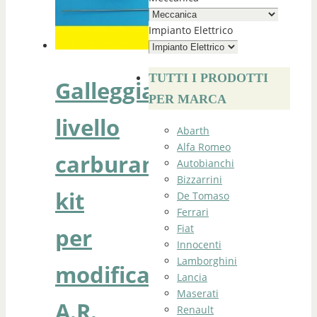
Impianto Elettrico
TUTTI I PRODOTTI
Galleggiante
PER MARCA
livello
Abarth
Alfa Romeo
carburante
Autobianchi
Bizzarrini
kit
De Tomaso
Ferrari
Fiat
per
Innocenti
Lamborghini
modifica
Lancia
Maserati
A.R.
Renault