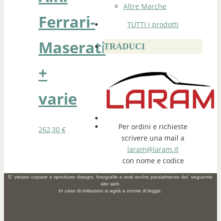
Altre Marche
Ferrari-
TUTTI i prodotti
Maserati
TRADUCI
+
varie
Per ordini e richieste
262,30
€
scrivere una mail a
laram@laram.it
con nome e codice
E' vietato copiare o riprodurre disegni, fotografie e testi anche parzialmente del seguente
sito web.
In caso di imitazioni si agirà a norme di legge.