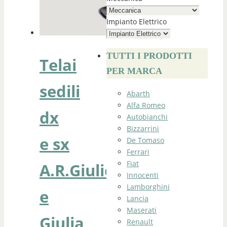
Impianto Elettrico
TUTTI I PRODOTTI
Telai
PER MARCA
sedili
Abarth
Alfa Romeo
dx
Autobianchi
Bizzarrini
e sx
De Tomaso
Ferrari
Fiat
A.R.Giulietta
Innocenti
Lamborghini
e
Lancia
Maserati
Giulia
Renault