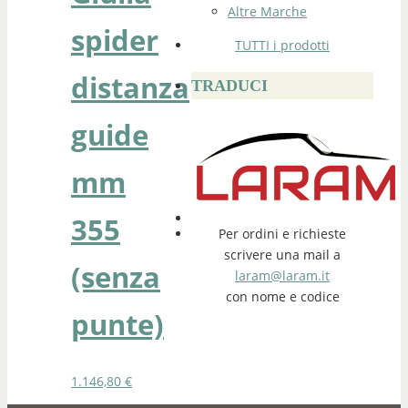
Altre Marche
spider
TUTTI i prodotti
distanza
TRADUCI
guide
mm
355
Per ordini e richieste
scrivere una mail a
(senza
laram@laram.it
con nome e codice
punte)
1.146,80
€