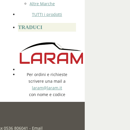
Altre Marche
TUTTI i prodotti
TRADUCI
Per ordini e richieste
scrivere una mail a
laram@laram.it
con nome e codice
fax 0536 806041
-
Email