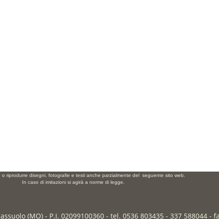
e o riprodurre disegni, fotografie e testi anche parzialmente del seguente sito web.
In caso di imitazioni si agirà a norme di legge.
Sassuolo (MO) - P.I. 02099100360 - tel. 0536 803435 - 337 588044 - 