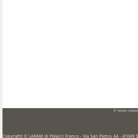
E' vietato copiar
Copyright ©
LARAM di Polacci Franco - Via San Pietro, 44 - 41049 