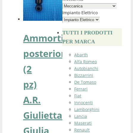
Impianto Elettrico
TUTTI I PRODOTTI
Ammortizzatori
PER MARCA
posteriori
Abarth
Alfa Romeo
(2
Autobianchi
Bizzarrini
pz)
De Tomaso
Ferrari
Fiat
A.R.
Innocenti
Lamborghini
Giulietta
Lancia
Maserati
Giulia
Renault