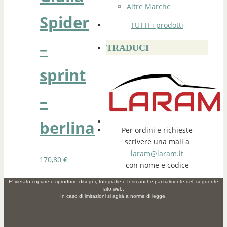
Altre Marche
Spider
TUTTI i prodotti
–
TRADUCI
sprint
–
berlina
Per ordini e richieste
scrivere una mail a
laram@laram.it
170,80
€
con nome e codice
E' vietato copiare o riprodurre disegni, fotografie e testi anche parzialmente del seguente
sito web.
In caso di imitazioni si agirà a norme di legge.