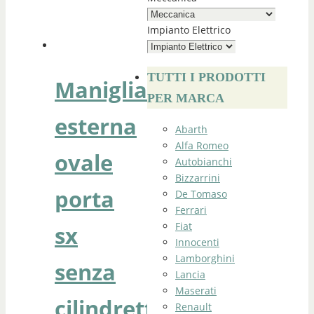
Impianto Elettrico
TUTTI I PRODOTTI
Maniglia
PER MARCA
esterna
Abarth
Alfa Romeo
ovale
Autobianchi
Bizzarrini
porta
De Tomaso
Ferrari
Fiat
sx
Innocenti
Lamborghini
senza
Lancia
Maserati
cilindretto
Renault