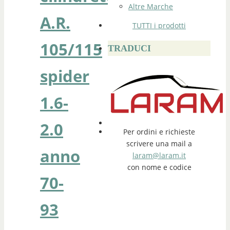
Altre Marche
A.R.
TUTTI i prodotti
105/115
TRADUCI
spider
1.6-
2.0
Per ordini e richieste
scrivere una mail a
anno
laram@laram.it
con nome e codice
70-
93