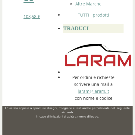
Altre Marche
TUTTI i prodotti
108,58
€
TRADUCI
Per ordini e richieste
scrivere una mail a
laram@laram.it
con nome e codice
E' vietato copiare o riprodurre disegni, fotografie e testi anche parzialmente del seguente
sito web.
In caso di imitazioni si agirà a norme di legge.