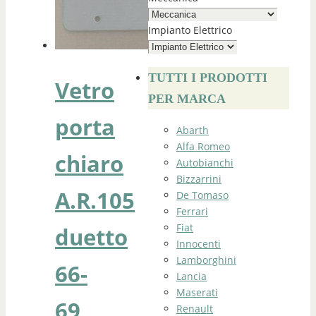
Impianto Elettrico
TUTTI I PRODOTTI
Vetro
PER MARCA
porta
Abarth
Alfa Romeo
chiaro
Autobianchi
Bizzarrini
A.R.105
De Tomaso
Ferrari
Fiat
duetto
Innocenti
Lamborghini
66-
Lancia
Maserati
69
Renault