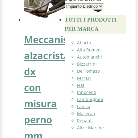
TUTTI I PRODOTTI
PER MARCA
Meccanismo
Abarth
Alfa Romeo
alzacristallo
Autobianchi
Bizzarrini
dx
De Tomaso
Ferrari
con
Fiat
Innocenti
Lamborghini
misura
Lancia
Maserati
perno
Renault
Altre Marche
mm