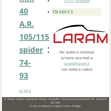
TUTTI i prodotti
40
TRADUCI
A.R.
105/115
spider
Per ordini e richieste
scrivere una mail a
74-
laram@laram.it
con nome e codice
93
61,00
€
E' vietato copiare o riprodurre disegni, fotografie e testi anche parzialmente del seguente
sito web.
In caso di imitazioni si agirà a norme di legge.