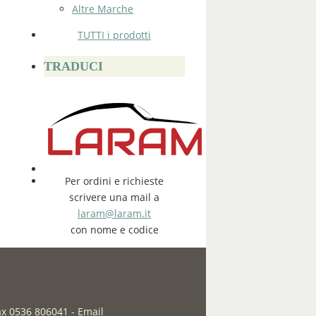
Altre Marche
TUTTI i prodotti
TRADUCI
Per ordini e richieste
scrivere una mail a
laram@laram.it
con nome e codice
fax 0536 806041
-
Email