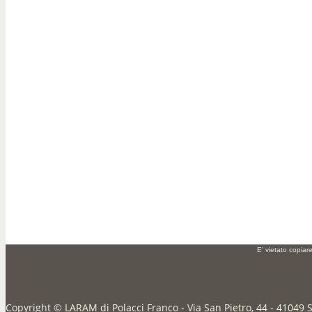
E' vietato copiar
Copyright ©
LARAM di Polacci Franco - Via San Pietro, 44 - 41049 