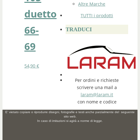
Altre Marche
duetto
TUTTI i prodotti
66-
TRADUCI
69
54,90
€
Per ordini e richieste
scrivere una mail a
laram@laram.it
con nome e codice
E' vietato copiare o riprodurre disegni, fotografie e testi anche parzialmente del seguente
sito web.
In caso di imitazioni si agirà a norme di legge.