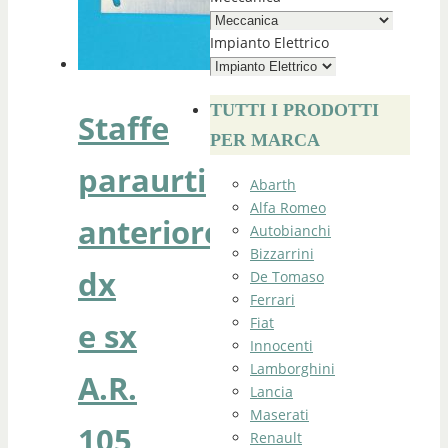
Impianto Elettrico
TUTTI I PRODOTTI
Staffe
PER MARCA
paraurti
Abarth
Alfa Romeo
anteriore
Autobianchi
Bizzarrini
dx
De Tomaso
Ferrari
Fiat
e sx
Innocenti
Lamborghini
A.R.
Lancia
Maserati
105
Renault