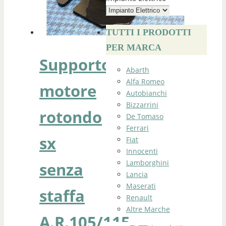
TUTTI I PRODOTTI
PER MARCA
Supporto
Abarth
Alfa Romeo
motore
Autobianchi
Bizzarrini
rotondo
De Tomaso
Ferrari
sx
Fiat
Innocenti
Lamborghini
senza
Lancia
Maserati
staffa
Renault
Altre Marche
A.R.105/115