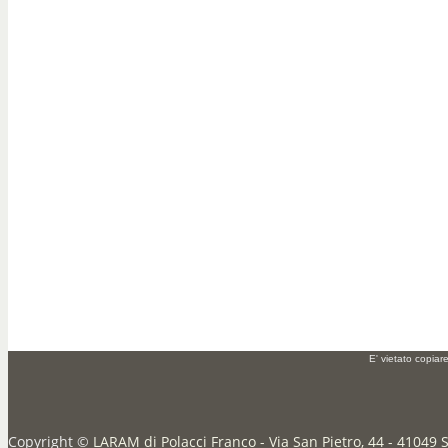
E' vietato copiar
Copyright ©
LARAM di Polacci Franco - Via San Pietro, 44 - 41049 