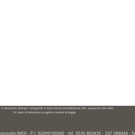
e o riprodurre disegni, fotografie e testi anche parzialmente del seguente sito web.
In caso di imitazioni si agirà a norme di legge.
Sassuolo (MO) - P.I. 02099100360 - tel. 0536 803435 - 337 588044 - 