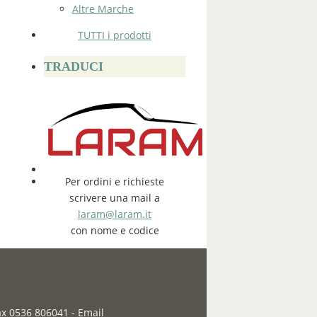
Altre Marche
TUTTI i prodotti
TRADUCI
Per ordini e richieste
scrivere una mail a
laram@laram.it
con nome e codice
fax 0536 806041
-
Email