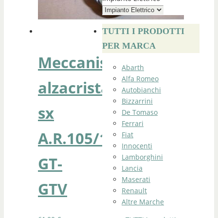
TUTTI I PRODOTTI
PER MARCA
Meccanismo
Abarth
Alfa Romeo
alzacristallo
Autobianchi
Bizzarrini
sx
De Tomaso
Ferrari
A.R.105/115
Fiat
Innocenti
Lamborghini
GT-
Lancia
Maserati
GTV
Renault
Altre Marche