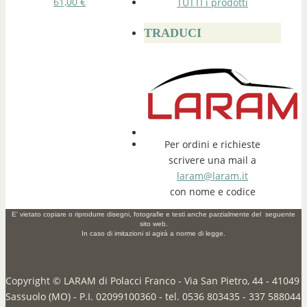
61,00
€
TUTTI i prodotti
TRADUCI
Per ordini e richieste
scrivere una mail a
laram@laram.it
con nome e codice
E' vietato copiare o riprodurre disegni, fotografie e testi anche parzialmente del seguente
sito web.
In caso di imitazioni si agirà a norme di legge.
Copyright ©
LARAM di Polacci Franco - Via San Pietro, 44 - 41049
Sassuolo (MO) - P.I. 02099100360 - tel. 0536 803435 - 337 588044