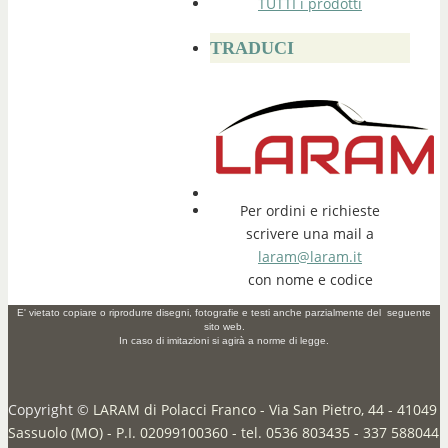
TUTTI i prodotti
TRADUCI
Per ordini e richieste
scrivere una mail a
laram@laram.it
con nome e codice
E' vietato copiare o riprodurre disegni, fotografie e testi anche parzialmente del seguente
sito web.
In caso di imitazioni si agirà a norme di legge.
Copyright ©
LARAM di Polacci Franco - Via San Pietro, 44 - 41049
Sassuolo (MO) - P.I. 02099100360 - tel. 0536 803435 - 337 588044