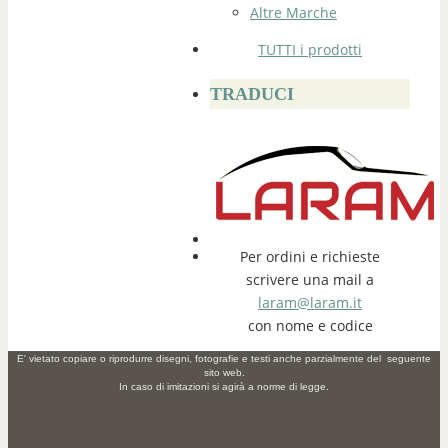
Altre Marche
TUTTI i prodotti
TRADUCI
Per ordini e richieste
scrivere una mail a
laram@laram.it
con nome e codice
E' vietato copiare o riprodurre disegni, fotografie e testi anche parzialmente del seguente
sito web.
In caso di imitazioni si agirà a norme di legge.