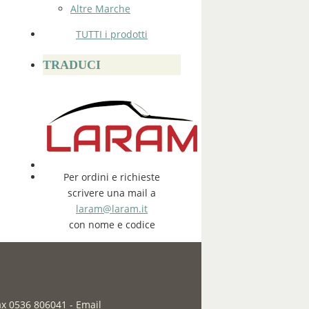
Altre Marche
TUTTI i prodotti
TRADUCI
Per ordini e richieste
scrivere una mail a
laram@laram.it
con nome e codice
fax 0536 806041
-
Email