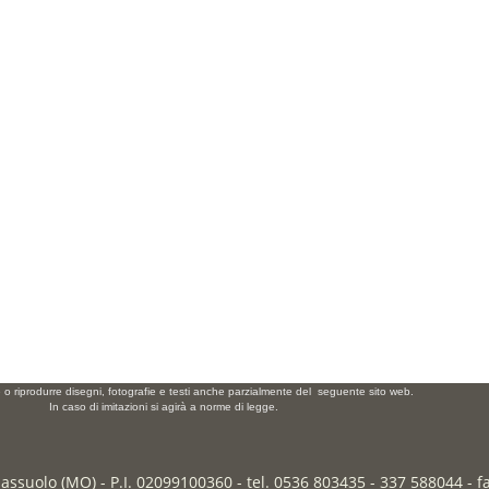
e o riprodurre disegni, fotografie e testi anche parzialmente del seguente sito web.
In caso di imitazioni si agirà a norme di legge.
Sassuolo (MO) - P.I. 02099100360 - tel. 0536 803435 - 337 588044 - 