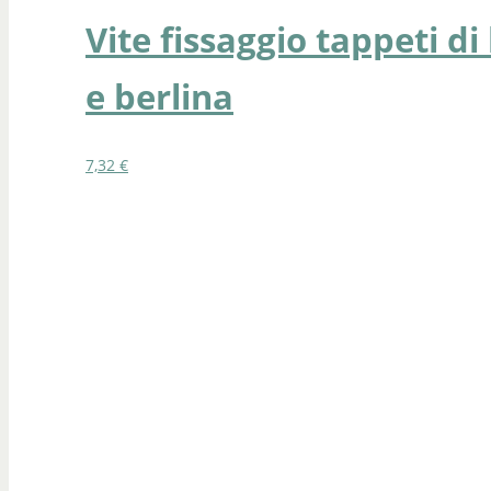
Vite fissaggio tappeti d
e berlina
7,32
€