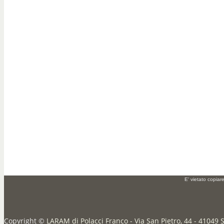
E' vietato copiar
Copyright ©
LARAM di Polacci Franco - Via San Pietro, 44 - 41049 