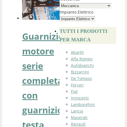
Impianto Elettrico
TUTTI I PRODOTTI
Guarnizioni
PER MARCA
motore
Abarth
Alfa Romeo
serie
Autobianchi
Bizzarrini
completa
De Tomaso
Ferrari
Fiat
con
Innocenti
Lamborghini
guarnizione
Lancia
Maserati
testa
Renault