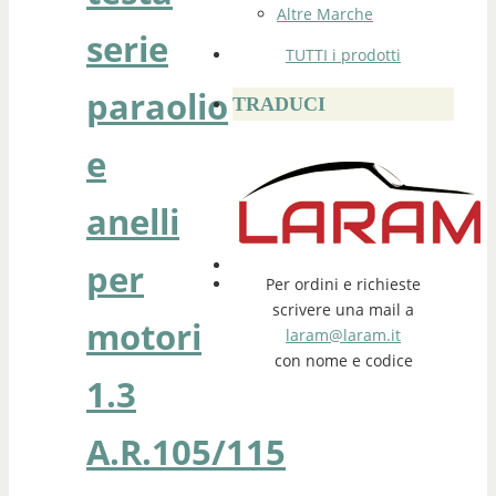
Altre Marche
serie
TUTTI i prodotti
paraolio
TRADUCI
e
anelli
per
Per ordini e richieste
scrivere una mail a
motori
laram@laram.it
con nome e codice
1.3
A.R.105/115