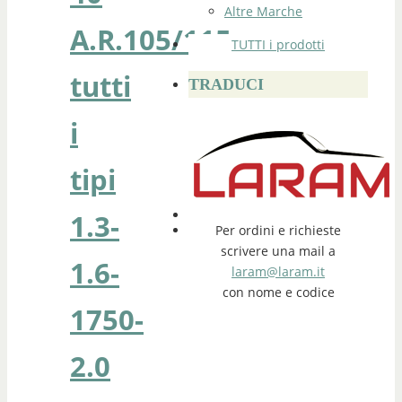
Altre Marche
A.R.105/115
TUTTI i prodotti
tutti
TRADUCI
i
tipi
1.3-
Per ordini e richieste
scrivere una mail a
1.6-
laram@laram.it
con nome e codice
1750-
2.0