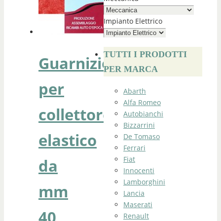
Impianto Elettrico
TUTTI I PRODOTTI
Guarnizione
PER MARCA
per
Abarth
Alfa Romeo
collettore
Autobianchi
Bizzarrini
elastico
De Tomaso
Ferrari
Fiat
da
Innocenti
Lamborghini
mm
Lancia
Maserati
40
Renault