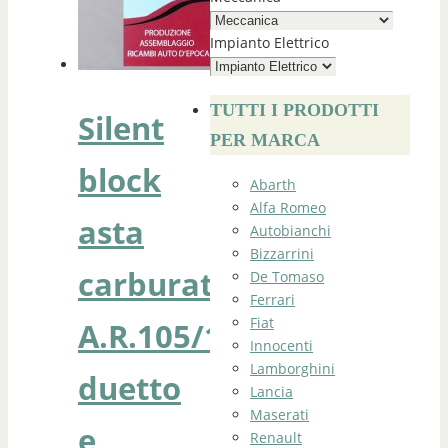
Impianto Elettrico
TUTTI I PRODOTTI
Silent
PER MARCA
block
Abarth
Alfa Romeo
asta
Autobianchi
Bizzarrini
carburatori
De Tomaso
Ferrari
Fiat
A.R.105/115
Innocenti
Lamborghini
duetto
Lancia
Maserati
e
Renault