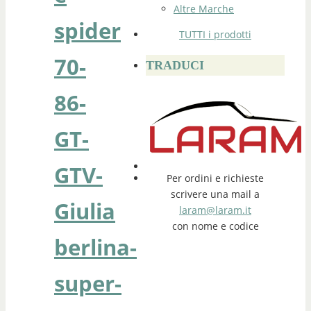
Altre Marche
spider
TUTTI i prodotti
70-
TRADUCI
86-
GT-
GTV-
Per ordini e richieste
scrivere una mail a
Giulia
laram@laram.it
con nome e codice
berlina-
super-