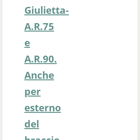
Giulietta-
A.R.75
e
A.R.90.
Anche
per
esterno
del
braccio