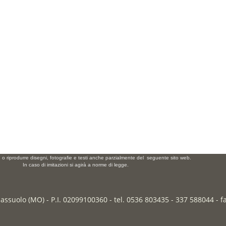
e o riprodurre disegni, fotografie e testi anche parzialmente del seguente sito web.
In caso di imitazioni si agirà a norme di legge.
Sassuolo (MO) - P.I. 02099100360 - tel. 0536 803435 - 337 588044 - 