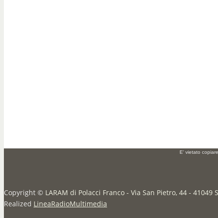
E' vietato copiar
Copyright ©
LARAM di Polacci Franco - Via San Pietro, 44 - 41049 
Realized
LineaRadioMultimedia