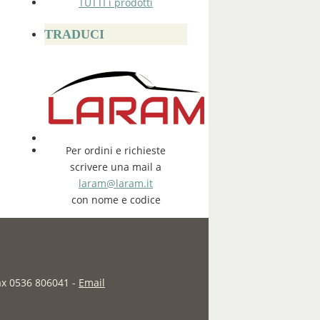
TUTTI i prodotti
TRADUCI
Per ordini e richieste
scrivere una mail a
laram@laram.it
con nome e codice
fax 0536 806041
-
Email