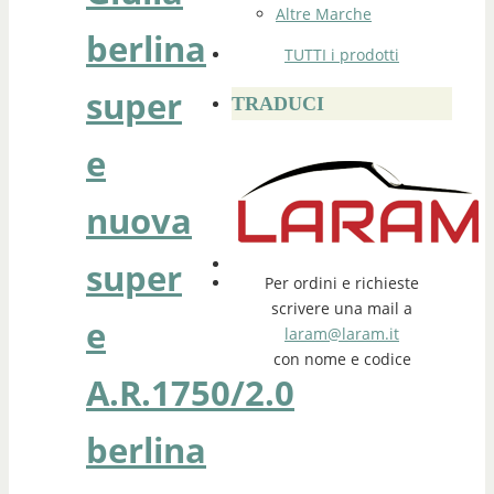
Altre Marche
berlina
TUTTI i prodotti
super
TRADUCI
e
nuova
super
Per ordini e richieste
scrivere una mail a
e
laram@laram.it
con nome e codice
A.R.1750/2.0
berlina