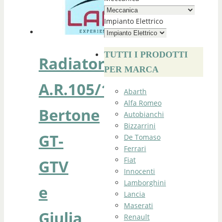
Impianto Elettrico
TUTTI I PRODOTTI
Radiatore
PER MARCA
A.R.105/115
Abarth
Alfa Romeo
Bertone
Autobianchi
Bizzarrini
GT-
De Tomaso
Ferrari
Fiat
GTV
Innocenti
Lamborghini
e
Lancia
Maserati
Giulia
Renault