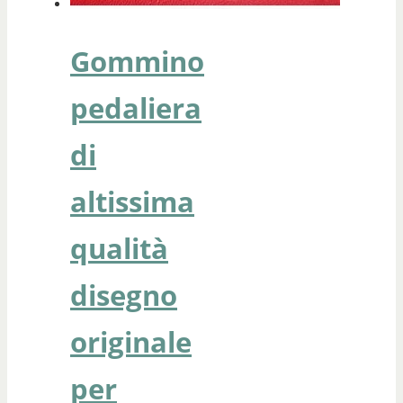
Gommino
pedaliera
di
altissima
qualità
disegno
originale
per