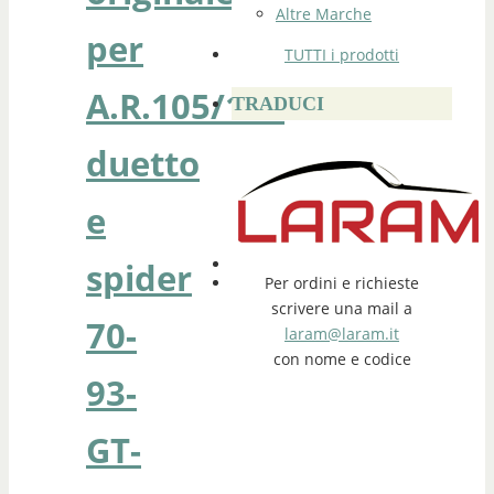
Altre Marche
per
TUTTI i prodotti
A.R.105/115
TRADUCI
duetto
e
spider
Per ordini e richieste
scrivere una mail a
70-
laram@laram.it
con nome e codice
93-
GT-