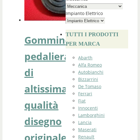
Impianto Elettrico
TUTTI I PRODOTTI
Gommino
PER MARCA
pedaliera
Abarth
Alfa Romeo
di
Autobianchi
Bizzarrini
altissima
De Tomaso
Ferrari
Fiat
qualità
Innocenti
Lamborghini
disegno
Lancia
Maserati
originale
Renault