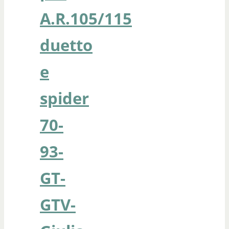
A.R.105/115
duetto
e
spider
70-
93-
GT-
GTV-