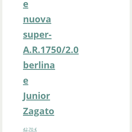
e
nuova
super-
A.R.1750/2.0
berlina
e
Junior
Zagato
42,70
€