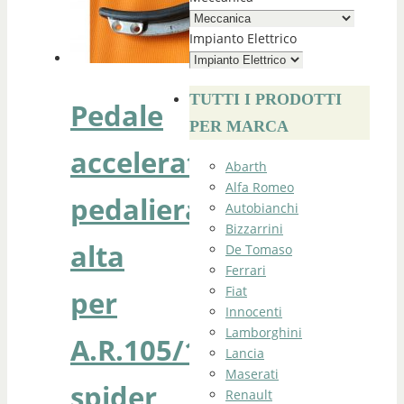
Impianto Elettrico
TUTTI I PRODOTTI
Pedale
PER MARCA
acceleratore
Abarth
Alfa Romeo
pedaliera
Autobianchi
Bizzarrini
alta
De Tomaso
Ferrari
Fiat
per
Innocenti
Lamborghini
A.R.105/115
Lancia
Maserati
spider
Renault