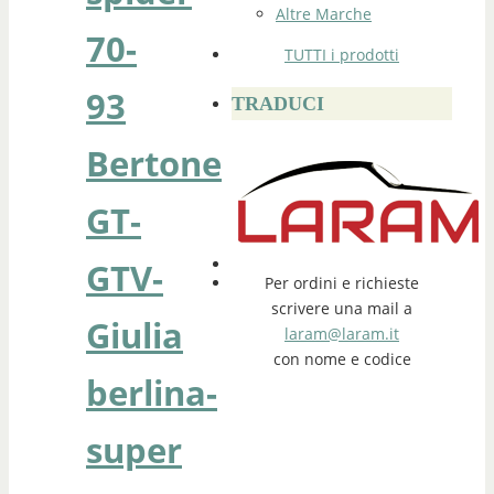
Altre Marche
70-
TUTTI i prodotti
93
TRADUCI
Bertone
GT-
GTV-
Per ordini e richieste
scrivere una mail a
Giulia
laram@laram.it
con nome e codice
berlina-
super