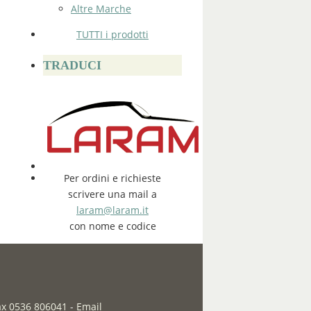
Altre Marche
TUTTI i prodotti
TRADUCI
Per ordini e richieste
scrivere una mail a
laram@laram.it
con nome e codice
fax 0536 806041
-
Email