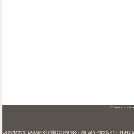
E' vietato copiar
Copyright ©
LARAM di Polacci Franco - Via San Pietro, 44 - 41049 