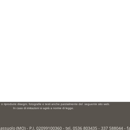
e o riprodurre disegni, fotografie e testi anche parzialmente del seguente sito web.
In caso di imitazioni si agirà a norme di legge.
Sassuolo (MO) - P.I. 02099100360 - tel. 0536 803435 - 337 588044 - 