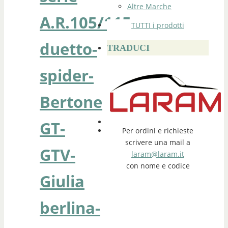
Altre Marche
A.R.105/115
TUTTI i prodotti
duetto-
TRADUCI
spider-
Bertone
GT-
Per ordini e richieste
scrivere una mail a
GTV-
laram@laram.it
con nome e codice
Giulia
berlina-