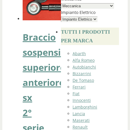
Impianto Elettrico
TUTTI I PRODOTTI
Braccio
PER MARCA
sospensione
Abarth
Alfa Romeo
superiore
Autobianchi
Bizzarrini
anteriore
De Tomaso
Ferrari
Fiat
sx
Innocenti
Lamborghini
2°
Lancia
Maserati
serie
Renault