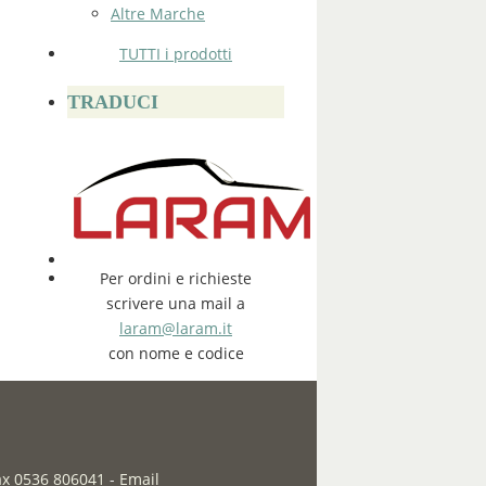
Altre Marche
TUTTI i prodotti
TRADUCI
Per ordini e richieste
scrivere una mail a
laram@laram.it
con nome e codice
fax 0536 806041
-
Email