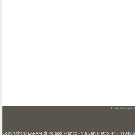
E' vietato copiar
Copyright ©
LARAM di Polacci Franco - Via San Pietro, 44 - 41049 