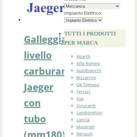
Impianto Elettrico
TUTTI I PRODOTTI
Galleggiante
PER MARCA
livello
Abarth
Alfa Romeo
carburante
Autobianchi
Bizzarrini
Jaeger
De Tomaso
Ferrari
Fiat
con
Innocenti
Lamborghini
tubo
Lancia
Maserati
(mm180)
Renault