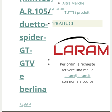
Altre Marche
A.R.105/115
TUTTI i prodotti
duetto-
TRADUCI
spider-
GT-
GTV
Per ordini e richieste
scrivere una mail a
e
laram@laram.it
con nome e codice
berlina
64,66
€