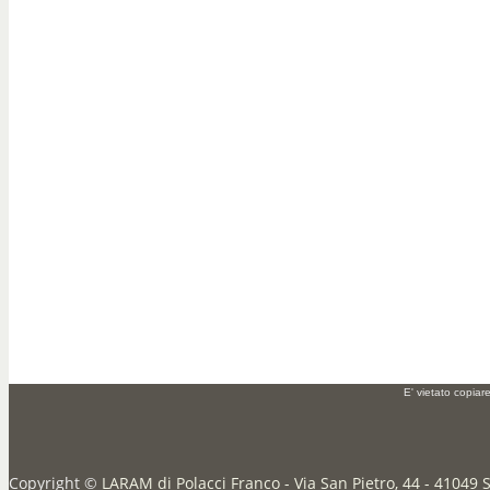
E' vietato copiar
Copyright ©
LARAM di Polacci Franco - Via San Pietro, 44 - 41049 