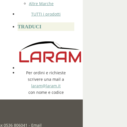
Altre Marche
TUTTI i prodotti
TRADUCI
Per ordini e richieste
scrivere una mail a
laram@laram.it
con nome e codice
fax 0536 806041
-
Email