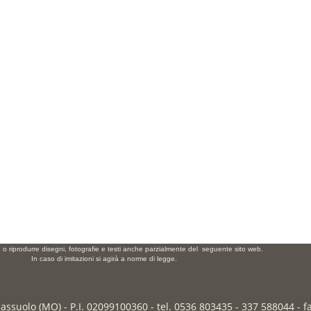
e o riprodurre disegni, fotografie e testi anche parzialmente del seguente sito web.
In caso di imitazioni si agirà a norme di legge.
Sassuolo (MO) - P.I. 02099100360 - tel. 0536 803435 - 337 588044 - 