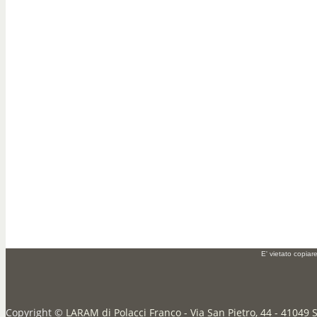
E' vietato copiar
Copyright ©
LARAM di Polacci Franco - Via San Pietro, 44 - 41049 