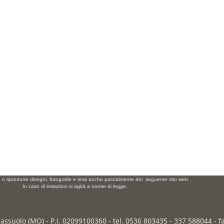
e o riprodurre disegni, fotografie e testi anche parzialmente del seguente sito web.
In caso di imitazioni si agirà a norme di legge.
Sassuolo (MO) - P.I. 02099100360 - tel. 0536 803435 - 337 588044 - 