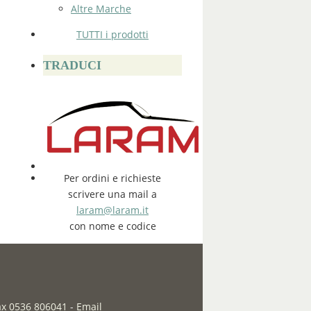
Altre Marche
TUTTI i prodotti
TRADUCI
Per ordini e richieste
scrivere una mail a
laram@laram.it
con nome e codice
fax 0536 806041
-
Email