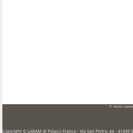
E' vietato copiar
Copyright ©
LARAM di Polacci Franco - Via San Pietro, 44 - 41049 