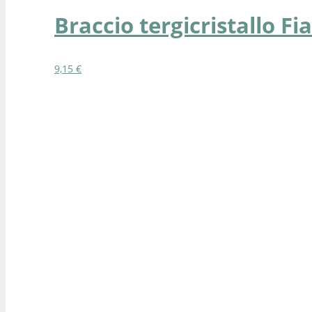
Braccio tergicristallo Fi
9,15
€