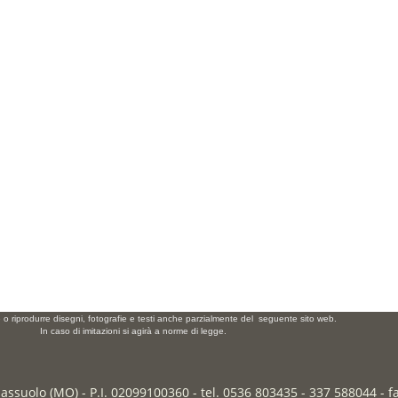
e o riprodurre disegni, fotografie e testi anche parzialmente del seguente sito web.
In caso di imitazioni si agirà a norme di legge.
Sassuolo (MO) - P.I. 02099100360 - tel. 0536 803435 - 337 588044 - 