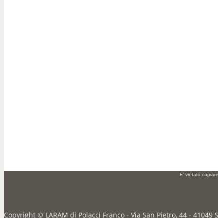
E' vietato copiar
Copyright ©
LARAM di Polacci Franco - Via San Pietro, 44 - 41049 