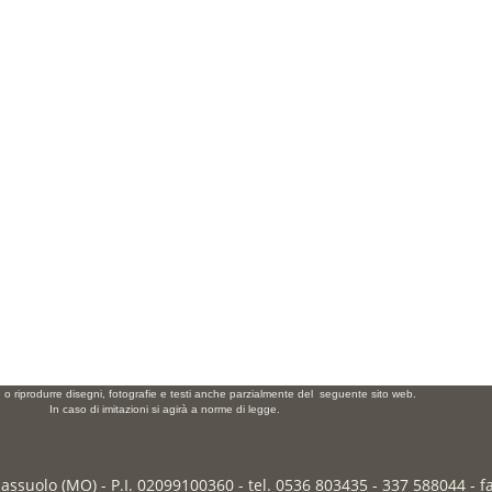
e o riprodurre disegni, fotografie e testi anche parzialmente del seguente sito web.
In caso di imitazioni si agirà a norme di legge.
Sassuolo (MO) - P.I. 02099100360 - tel. 0536 803435 - 337 588044 - 