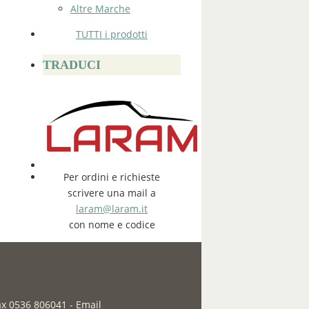
Altre Marche
TUTTI i prodotti
TRADUCI
Per ordini e richieste
scrivere una mail a
laram@laram.it
con nome e codice
fax 0536 806041
-
Email