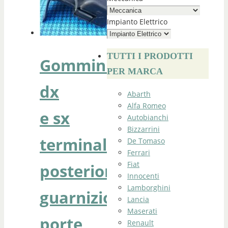
Impianto Elettrico
TUTTI I PRODOTTI
Gommini
PER MARCA
dx
Abarth
Alfa Romeo
e sx
Autobianchi
Bizzarrini
terminali
De Tomaso
Ferrari
Fiat
posteriori
Innocenti
Lamborghini
guarnizioni
Lancia
Maserati
porte
Renault