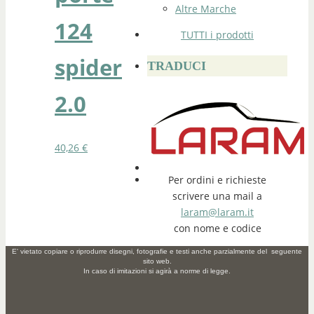
Altre Marche
124
TUTTI i prodotti
spider
TRADUCI
2.0
40,26
€
Per ordini e richieste
scrivere una mail a
laram@laram.it
con nome e codice
E' vietato copiare o riprodurre disegni, fotografie e testi anche parzialmente del seguente
sito web.
In caso di imitazioni si agirà a norme di legge.